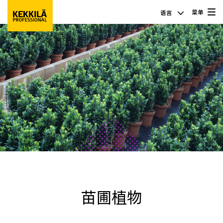
菜单
语言
苗圃植物