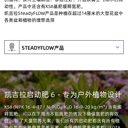
动性。产品中还含有KS6基肥缓释氮肥。
凯吉拉SteadyFLOW产品是种植在超过14厘米的大型花盆中
各类盆栽植物的理想选择
STEADYFLOW产品
凯吉拉启动肥 6 - 专为户外植物设计
KS6 (NPK 16-4-17 / N-P₂O₅-K₂O 16-9-20 kg/m³) 含有缓
释氮肥，可以在下雨而不能施肥的情况下确保氮肥的有效
性。 除了大量营养元素，我们所有的启动肥都含有所有植
物必需的金属微量营养元素。金属微量营养元素都以EDTA